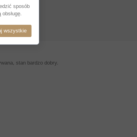
ledzić sposób
ą obsługę.
j wszystkie
żywana, stan bardzo dobry.