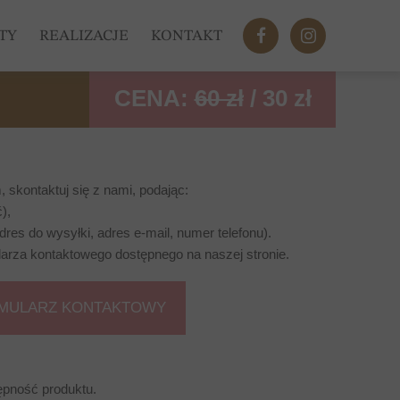
TY
REALIZACJE
KONTAKT
CENA:
60 zł
/ 30 zł
J
EGO
 skontaktuj się z nami, podając:
IECKA
),
res do wysyłki, adres e-mail, numer telefonu).
larza kontaktowego dostępnego na naszej stronie.
CJE
MULARZ KONTAKTOWY
ępność produktu.