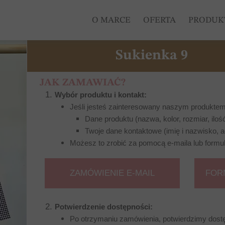
O MARCE
OFERTA
PRODUK
Sukienka 9
DLA NIE
JAK ZAMAWIAĆ?
DLA NI
Wybór produktu i kontakt:
Jeśli jesteś zainteresowany naszym produktem,
DLA DZ
Dane produktu (nazwa, kolor, rozmiar, ilość
Twoje dane kontaktowe (imię i nazwisko, ad
INNE
Możesz to zrobić za pomocą e-maila lub formu
PROMO
ZAMÓWIENIE E-MAIL
FOR
Potwierdzenie dostępności:
Po otrzymaniu zamówienia, potwierdzimy dost