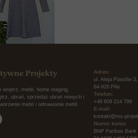
Adres:
tywne Projekty
ul. Aleja Piastów 3,
64-920 Piła
 wnętrz, mebli, home staging,
Telefon:
ętrz, ubrań, sprzedaż ubrań nowych i
+48 609 214 799
worzenie mebli i odnawianie mebli
E-mail:
kontakt@ms-proje
Numer konta:
BNP Paribas Bank 