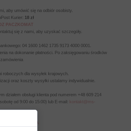
i, aby umówić się na odbiór osobisty.
nPost Kurier:
18 zł
DZ PACZKOMAT
ntaktuj się z nami, aby uzyskać szczegóły.
bankowego: 04 1600 1462 1735 9173 4000 0001.
nia na dokonanie płatności. Po zaksięgowaniu środków
i zamówienia
ni roboczych dla wysyłek krajowych.
acji oraz koszty wysyłki ustalamy indywidualnie.
szym działem obsługi klienta pod numerem +48 609 214
 sobotę od 9:00 do 15:00) lub E-mail:
kontakt@ms-
MIN ZAMÓWIENIA