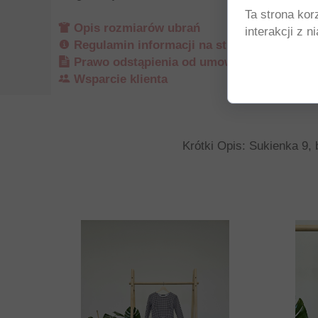
Ta strona kor
Opis rozmiarów ubrań
interakcji z 
Regulamin informacji na stronie internetow
Prawo odstąpienia od umowy
Wsparcie klienta
Krótki Opis: Sukienka 9, 