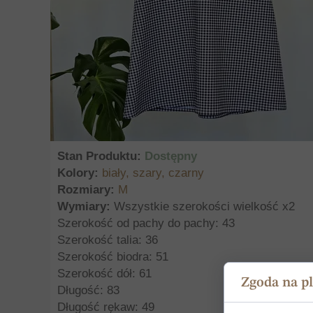
Stan Produktu:
Dostępny
Kolory:
biały, szary, czarny
Rozmiary:
M
Wymiary:
Wszystkie szerokości wielkość x2
Szerokość od pachy do pachy: 43
Szerokość talia: 36
Szerokość biodra: 51
Szerokość dół: 61
Zgoda na pl
Długość: 83
Długość rękaw: 49