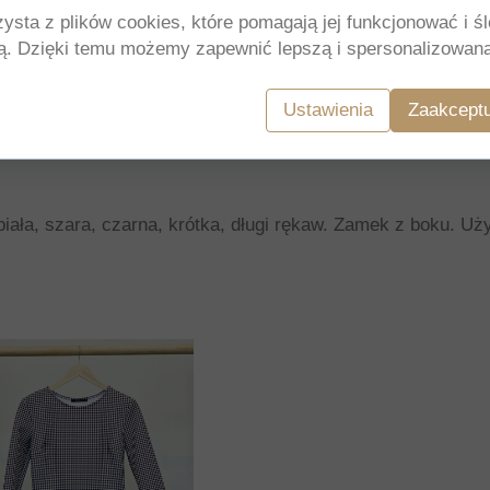
zysta z plików cookies, które pomagają jej funkcjonować i ś
nią. Dzięki temu możemy zapewnić lepszą i spersonalizowan
ej
Ustawienia
Zaakceptu
biała, szara, czarna, krótka, długi rękaw. Zamek z boku. U