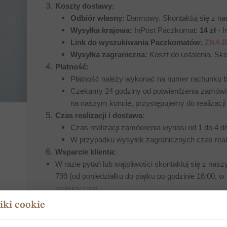
Koszty dostawy:
Odbiór własny:
Darmowy. Skontaktuj się z nam
Wysyłka krajowa:
InPost Paczkomat:
14 zł
- I
Link do wyszukiwania Paczkomatów:
ZNAJ
Wysyłka zagraniczna:
Koszt do ustalenia. Sko
Płatność:
Płatność należy wykonać na numer rachunku 
Czekamy 24 godziny od potwierdzenia zamówie
na naszym koncie, przystępujemy do realizacj
Czas realizacji i dostawa:
Czas realizacji zamówienia wynosi od 1 do 4 d
W przypadku wysyłek zagranicznych czas realiz
Wsparcie klienta:
W razie pytań lub wątpliwości skontaktuj się z na
799 (od poniedziałku do piątku po godzinie 16:00, w
projekty.com
iki cookie
PEŁEN REGULA